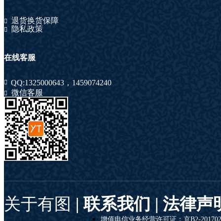
退货换货保障
隐私政策
在线客服
QQ:
1325000643
，
1459074240
微信客服
关于有图
| 联系我们 |
法律声
增值电信业务经营许可证：京B2-201702