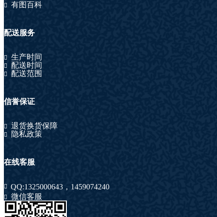
有图百科
配送服务
生产时间
配送时间
配送范围
信誉保证
退货换货保障
隐私政策
在线客服
QQ:
1325000643
，
1459074240
微信客服