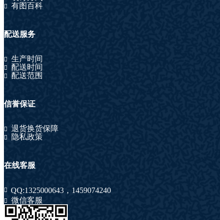
有图百科
配送服务
生产时间
配送时间
配送范围
信誉保证
退货换货保障
隐私政策
在线客服
QQ:
1325000643
，
1459074240
微信客服