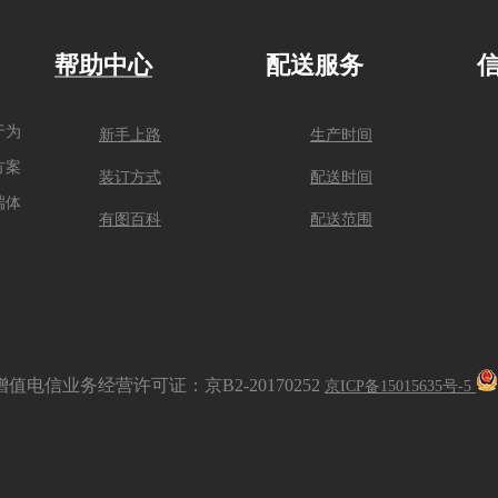
帮助中心
配送服务
于为
新手上路
生产时间
方案
装订方式
配送时间
端体
有图百科
配送范围
增值电信业务经营许可证：京B2-20170252
京ICP备15015635号-5