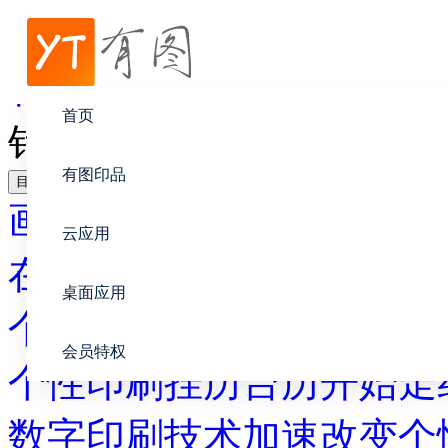
帮助中心
在线印刷
首页
针对情侣小孩个性订单火了
有图印品
目录
画册设计
云应用
在线印刷
桌面应用
个性化出版 平价订制“微
会员特权
个性印刷挂历台历开始走
数字印刷技术加速改变个