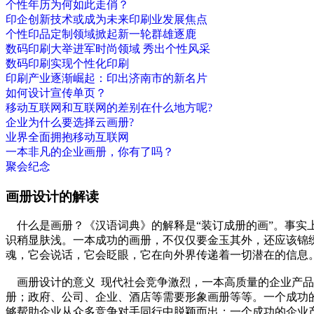
个性年历为何如此走俏？
印企创新技术或成为未来印刷业发展焦点
个性印品定制领域掀起新一轮群雄逐鹿
数码印刷大举进军时尚领域 秀出个性风采
数码印刷实现个性化印刷
印刷产业逐渐崛起：印出济南市的新名片
如何设计宣传单页？
移动互联网和互联网的差别在什么地方呢?
企业为什么要选择云画册?
业界全面拥抱移动互联网
一本非凡的企业画册，你有了吗？
聚会纪念
画册设计的解读
什么是画册？《汉语词典》的解释是“装订成册的画”。事实上
识稍显肤浅。一本成功的画册，不仅仅要金玉其外，还应该锦
魂，它会说话，它会眨眼，它在向外界传递着一切潜在的信息
画册设计的意义 现代社会竞争激烈，一本高质量的企业产品
册；政府、公司、企业、酒店等需要形象画册等等。一个成功
够帮助企业从众多竞争对手同行中脱颖而出；一个成功的企业