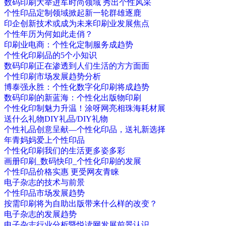
数码印刷大举进军时尚领域 秀出个性风采
个性印品定制领域掀起新一轮群雄逐鹿
印企创新技术或成为未来印刷业发展焦点
个性年历为何如此走俏？
印刷业电商：个性化定制服务成趋势
个性化印刷品的5个小知识
数码印刷正在渗透到人们生活的方方面面
个性印刷市场发展趋势分析
博泰强永胜：个性化数字化印刷将成趋势
数码印刷的新蓝海：个性化出版物印刷
个性化印制魅力升温！涂呀网亮相珠海耗材展
送什么礼物DIY礼品/DIY礼物
个性礼品创意呈献—个性化印品，送礼新选择
年青妈妈爱上个性印品
个性化印刷我们的生活更多姿多彩
画册印刷_数码快印_个性化印刷的发展
个性印品价格实惠 更受网友青睐
电子杂志的技术与前景
个性印品市场发展趋势
按需印刷将为自助出版带来什么样的改变？
电子杂志的发展趋势
电子杂志行业分析暨悦读网发展前景认识