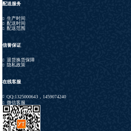
配送服务
生产时间
配送时间
配送范围
信誉保证
退货换货保障
隐私政策
在线客服
QQ:
1325000643
，
1459074240
微信客服