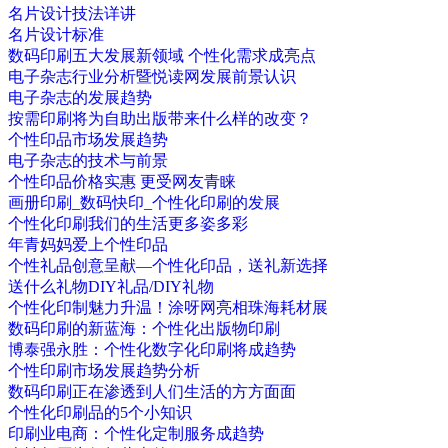
名片设计技法详讲
名片设计标准
数码印刷五大发展新领域 个性化需求成亮点
电子杂志行业分析暨悦读网发展前景认识
电子杂志的发展趋势
按需印刷将为自助出版带来什么样的改变？
个性印品市场发展趋势
电子杂志的技术与前景
个性印品价格实惠 更受网友青睐
画册印刷_数码快印_个性化印刷的发展
个性化印刷我们的生活更多姿多彩
年青妈妈爱上个性印品
个性礼品创意呈献—个性化印品，送礼新选择
送什么礼物DIY礼品/DIY礼物
个性化印制魅力升温！涂呀网亮相珠海耗材展
数码印刷的新蓝海：个性化出版物印刷
博泰强永胜：个性化数字化印刷将成趋势
个性印刷市场发展趋势分析
数码印刷正在渗透到人们生活的方方面面
个性化印刷品的5个小知识
印刷业电商：个性化定制服务成趋势