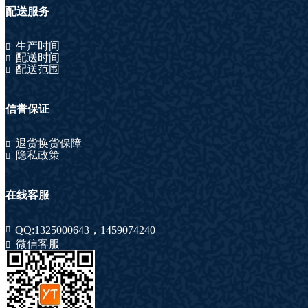
配送服务
生产时间
配送时间
配送范围
信誉保证
退货换货保障
隐私政策
在线客服
QQ:
1325000643
，
1459074240
微信客服