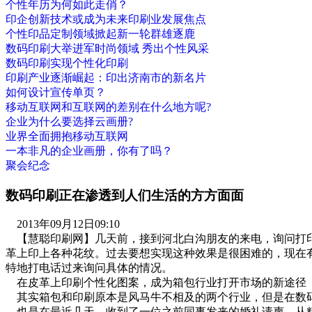
个性年历为何如此走俏？
印企创新技术或成为未来印刷业发展焦点
个性印品定制领域掀起新一轮群雄逐鹿
数码印刷大举进军时尚领域 秀出个性风采
数码印刷实现个性化印刷
印刷产业逐渐崛起：印出济南市的新名片
如何设计宣传单页？
移动互联网和互联网的差别在什么地方呢?
企业为什么要选择云画册?
业界全面拥抱移动互联网
一本非凡的企业画册，你有了吗？
聚会纪念
数码印刷正在渗透到人们生活的方方面面
2013年09月12日09:10
【慧聪印刷网】几天前，接到河北白沟朋友的来电，询问打印
革上印上各种花纹。过去要想实现这种效果是很困难的，现在
特地打电话过来询问具体的情况。
在皮革上印刷个性化图案，成为箱包行业打开市场的新途径
其实箱包和印刷原本是风马牛不相及的两个行业，但是在数
也是在最近几天，收到了一位之前同事发来的婚礼请柬。从精