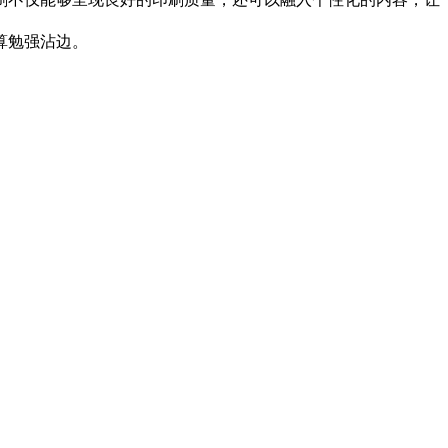
算勉强沾边。