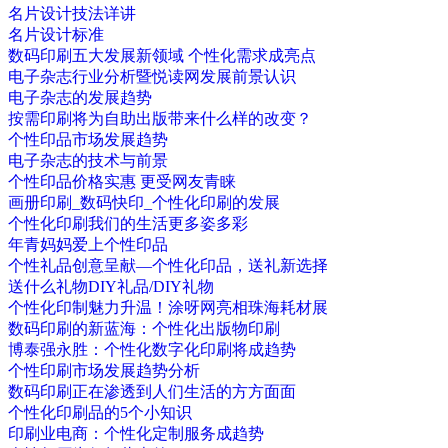
名片设计技法详讲
名片设计标准
数码印刷五大发展新领域 个性化需求成亮点
电子杂志行业分析暨悦读网发展前景认识
电子杂志的发展趋势
按需印刷将为自助出版带来什么样的改变？
个性印品市场发展趋势
电子杂志的技术与前景
个性印品价格实惠 更受网友青睐
画册印刷_数码快印_个性化印刷的发展
个性化印刷我们的生活更多姿多彩
年青妈妈爱上个性印品
个性礼品创意呈献—个性化印品，送礼新选择
送什么礼物DIY礼品/DIY礼物
个性化印制魅力升温！涂呀网亮相珠海耗材展
数码印刷的新蓝海：个性化出版物印刷
博泰强永胜：个性化数字化印刷将成趋势
个性印刷市场发展趋势分析
数码印刷正在渗透到人们生活的方方面面
个性化印刷品的5个小知识
印刷业电商：个性化定制服务成趋势