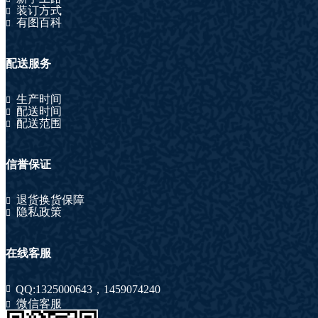
装订方式
有图百科
配送服务
生产时间
配送时间
配送范围
信誉保证
退货换货保障
隐私政策
在线客服
QQ:
1325000643
，
1459074240
微信客服