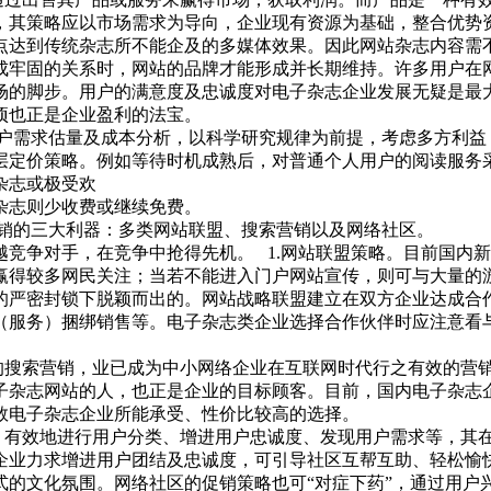
，其策略应以市场需求为导向，企业现有资源为基础，整合优势
点达到传统杂志所不能企及的多媒体效果。因此网站杂志内容需
成牢固的关系时，网站的品牌才能形成并长期维持。许多用户在
场的脚步。用户的满意度及忠诚度对电子杂志企业发展无疑是最
项也正是企业盈利的法宝。
需求估量及成本分析，以科学研究规律为前提，考虑多方利益
层定价策略。例如等待时机成熟后，对普通个人用户的阅读服务
杂志或极受欢
杂志则少收费或继续免费。
销的三大利器：多类网站联盟、搜索营销以及网络社区。
竞争对手，在竞争中抢得先机。 1.网站联盟策略。目前国内
赢得较多网民关注；当若不能进入门户网站宣传，则可与大量的
的严密封锁下脱颖而出的。网站战略联盟建立在双方企业达成合
（服务）捆绑销售等。电子杂志类企业选择合作伙伴时应注意看
的搜索营销，业已成为中小网络企业在互联网时代行之有效的营销
子杂志网站的人，也正是企业的目标顾客。目前，国内电子杂志
数电子杂志企业所能承受、性价比较高的选择。
台、有效地进行用户分类、增进用户忠诚度、发现用户需求等，其
企业力求增进用户团结及忠诚度，可引导社区互帮互助、轻松愉
式的文化氛围。网络社区的促销策略也可“对症下药”，通过用户