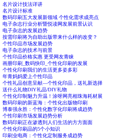
名片设计技法详讲
名片设计标准
数码印刷五大发展新领域 个性化需求成亮点
电子杂志行业分析暨悦读网发展前景认识
电子杂志的发展趋势
按需印刷将为自助出版带来什么样的改变？
个性印品市场发展趋势
电子杂志的技术与前景
个性印品价格实惠 更受网友青睐
画册印刷_数码快印_个性化印刷的发展
个性化印刷我们的生活更多姿多彩
年青妈妈爱上个性印品
个性礼品创意呈献—个性化印品，送礼新选择
送什么礼物DIY礼品/DIY礼物
个性化印制魅力升温！涂呀网亮相珠海耗材展
数码印刷的新蓝海：个性化出版物印刷
博泰强永胜：个性化数字化印刷将成趋势
个性印刷市场发展趋势分析
数码印刷正在渗透到人们生活的方方面面
个性化印刷品的5个小知识
印刷业电商：个性化定制服务成趋势