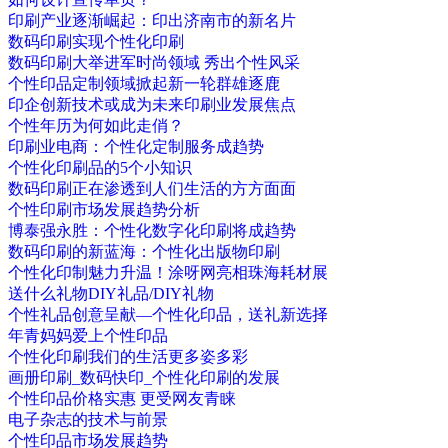
印刷产业逐渐崛起：印出济南市的新名片
数码印刷实现个性化印刷
数码印刷大举进军时尚领域 秀出个性风采
个性印品定制领域掀起新一轮群雄逐鹿
印企创新技术或成为未来印刷业发展焦点
个性年历为何如此走俏？
印刷业电商：个性化定制服务成趋势
个性化印刷品的5个小知识
数码印刷正在渗透到人们生活的方方面面
个性印刷市场发展趋势分析
博泰强永胜：个性化数字化印刷将成趋势
数码印刷的新蓝海：个性化出版物印刷
个性化印制魅力升温！涂呀网亮相珠海耗材展
送什么礼物DIY礼品/DIY礼物
个性礼品创意呈献—个性化印品，送礼新选择
年青妈妈爱上个性印品
个性化印刷我们的生活更多姿多彩
画册印刷_数码快印_个性化印刷的发展
个性印品价格实惠 更受网友青睐
电子杂志的技术与前景
个性印品市场发展趋势