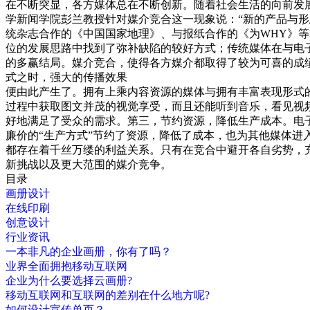
在不断突显，各方媒体总在不断创新。随着社会生活的向前发展
学新闻学院彭兰教授针对媒介竞合这一现象说：“新的产品与
统杂志合作的《中国国家地理》、与报纸合作的《为WHY》
位的发展思路中找到了弥补缺陷的较好方式；传统媒体在与电
的多赢结局。媒介竞合，使得各方媒介都取得了较为可喜的成
式之时，强大的传播效果
便由此产生了。拥有上乘内容资源的媒体与拥有丰富表现形式
过程中获取图文并茂的视觉享受，而且还能听到音乐，看见视
好地满足了受众的需求。第三，节约资源，降低生产成本。电
廉价的“生产方式”节约了资源，降低了成本，也为其他媒体
都存在着千丝万缕的利益关系。只有在竞合中避开各自劣势，
新挑战以及更大范围的媒介竞争。
目录
画册设计
在线印刷
创意设计
行业资讯
一本非凡的企业画册，你有了吗？
业界全面拥抱移动互联网
企业为什么要选择云画册?
移动互联网和互联网的差别在什么地方呢?
如何设计宣传单页？