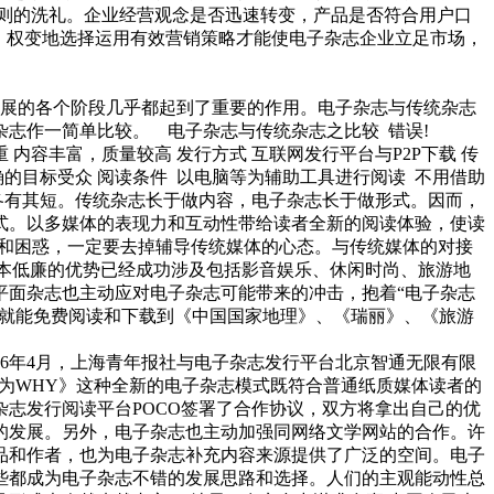
则的洗礼。企业经营观念是否迅速转变，产品是否符合用户口
，权变地选择运用有效营销策略才能使电子杂志企业立足市场，
展的各个阶段几乎都起到了重要的作用。电子杂志与传统杂志
杂志作一简单比较。 电子杂志与传统杂志之比较 错误!
内容丰富，质量较高 发行方式 互联网发行平台与P2P下载 传
确的目标受众 阅读条件 以电脑等为辅助工具进行阅读 不用借助
各有其短。传统杂志长于做内容，电子杂志长于做形式。因而，
式。以多媒体的表现力和互动性带给读者全新的阅读体验，使读
颈和困惑，一定要去掉辅导传统媒体的心态。与传统媒体的对接
本低廉的优势已经成功涉及包括影音娱乐、休闲时尚、旅游地
平面杂志也主动应对电子杂志可能带来的冲击，抱着“电子杂志
，就能免费阅读和下载到《中国国家地理》、《瑞丽》、《旅游
6年4月，上海青年报社与电子杂志发行平台北京智通无限有限
《为WHY》这种全新的电子杂志模式既符合普通纸质媒体读者的
志发行阅读平台POCO签署了合作协议，双方将拿出自己的优
的发展。另外，电子杂志也主动加强同网络文学网站的合作。许
品和作者，也为电子杂志补充内容来源提供了广泛的空间。电子
些都成为电子杂志不错的发展思路和选择。人们的主观能动性总