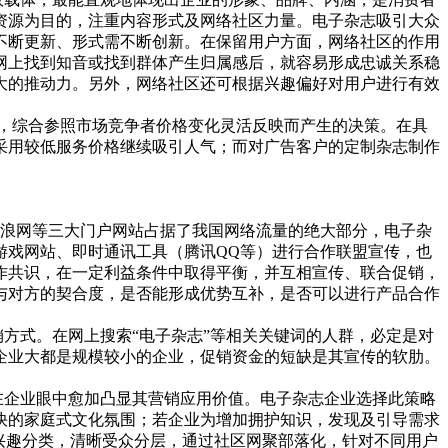
资源为目的，注重内容形式及网络社区力量。电子杂志吸引大众
不断更新、形式需不断创新。在保留用户方面，网络社区的作用
网上找到知音或找到群体产生归属感后，就容易形成忠诚关系稳
大的推动力。另外，网络社区还可根据兴趣偏好对用户进行有效
，综合参照市场竞争者价格变化灵活反映而产生的决策。在具
采用较低服务价格继续吸引人气；而对广告客户的定制杂志制作
新浪网等三大门户网站占据了我国网络流量的绝大部分，电子杂
游戏网站、即时通讯工具（腾讯QQ等）进行合作联盟宣传，也
作共识，在一定利益条件中取得平衡，并互相宣传、联合促销，
与对方的契合度，是否能形成优势互补，是否可以进行产品合作
方式。在网上搜索“电子杂志”等相关关键词的人群，必定是对
企业大都是规模较小的企业，促销资金的短缺是其宣传的软肋。
在企业眼中愈加凸显其营销应用价值。电子杂志企业选择此策略
快的家庭式文化氛围；若企业为增加拥护知识，发现及引导需求
兴趣分类，清晰受众分层，通过社区网聚部落化，针对不同用户