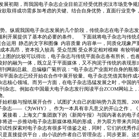
发展初期，而我国电子杂志企业目前正经受优胜劣汰市场竞争规
企业欲取得成功需多加考虑的关键。结合自身优势，直面行业竞争
势。纵观我国电子杂志发展的几个阶段，传统杂志在电子杂志发
顺利开展提供了基本的必要的条件。 下面就将电子杂志与传统
合运用 静态的文字和图像 内容质量 内容单一，同质化现象严重 
成本高昂，资本投入较高 受众范围 受众界定相对模糊 有较明
通过上图的比较可以得出，电子杂志与传统平面杂志各有所长，也
较好的融为一体，既立足于平面媒体，又不拘泥于传统的表现形
期刊网副总裁、总编穆广菊所说：“电子杂志产业面对自身的瓶
志和平面杂志已经开始在合作中展开较量。电子杂志凭借其制作成
杂志核心领域。而另一方面，在电子杂志迅猛发展之时，中国的
刊杂志。例如在中国最大电子杂志发行阅读平台ZCOM网站上
物。
积极与报纸展开合作，试图扩大自己的影响势力及范围。200
子杂志——《为WHY》。作为一本具有非凡意义的开山之作，
。紧接着，上海文广集团旗下的《新闻午报》与国内著名的电子杂
作将进一步推动电子杂志新媒体格局的形成，并为双方带来共同
尝试性探索对电子杂志有很多可借鉴之处，同时，它们的优秀作
只是直接提供平台，由小说的作者自己管理杂志，同步更新。这