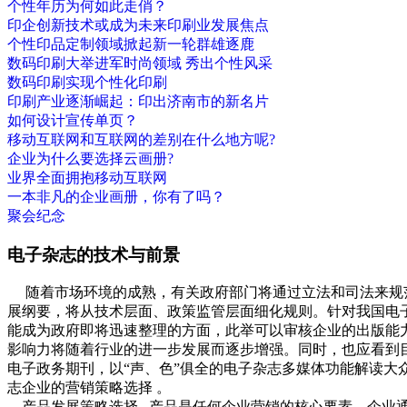
个性年历为何如此走俏？
印企创新技术或成为未来印刷业发展焦点
个性印品定制领域掀起新一轮群雄逐鹿
数码印刷大举进军时尚领域 秀出个性风采
数码印刷实现个性化印刷
印刷产业逐渐崛起：印出济南市的新名片
如何设计宣传单页？
移动互联网和互联网的差别在什么地方呢?
企业为什么要选择云画册?
业界全面拥抱移动互联网
一本非凡的企业画册，你有了吗？
聚会纪念
电子杂志的技术与前景
随着市场环境的成熟，有关政府部门将通过立法和司法来规范
展纲要，将从技术层面、政策监管层面细化规则。针对我国电
能成为政府即将迅速整理的方面，此举可以审核企业的出版能
影响力将随着行业的进一步发展而逐步增强。同时，也应看到
电子政务期刊，以“声、色”俱全的电子杂志多媒体功能解读
志企业的营销策略选择 。
产品发展策略选择 产品是任何企业营销的核心要素，企业通