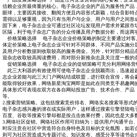
信赖企业所最倚重的核心。电子杂志企业的产品为服务性产品
眼球，主要因其接收、翻阅方便且内容形式新颖，结合音影特
需得以足够重视，因为只有当用户与企业、用户与用户之间形
固下来，电子杂志企业可通过社区论坛发现用户需求并紧跟市
区隔，利于电子杂志广告的分众传播及用户数据分析，而这两
价格策略选择 电子杂志企业价格策略的制定主要通过对客户
体定价策略上电子杂志企业可针对不同群体、不同产品实施分
及用户分析数据则收取较高的服务佣金。另外，针对部分精品
迎杂志收取较高阅读费用，而对部分新推杂志及关注度一般的
促销策略选择 电子杂志企业的促销策略可充分利用网络营
此三大利器的有效使用可使电子杂志企业脱颖而出，迅速超越
志企业若能与此三大门户网站结成联盟，进行联合宣传，将会
能取得较好效果，网络新星淘宝网即是如此在同类竞手易趣网
具体形式可表现在双方在各自网站投放广告、技术合作、产品
等。
2.搜索营销策略。这包括搜索竞价排名、网络实名搜索等形式
电子杂志感兴趣的潜在或实际用户，这样通过搜索引擎登陆电
百度、谷歌等搜索引擎却都是按点击效果付费，因此也是大多
3.网络社区促销。网络社区作用可归纳为：提供用户沟通平
时应注意在社区中营造符合自身特色及目标的文化氛围，如若
则可为社区营造成为专题讨论、知识发布、感受分享等读书会