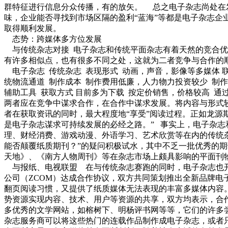
群特征进行信息分众传播，有的放矢。 总之电子杂志尚处在
味，企业能否寻找到市场区隔的盈利“蓝海”等都是电子杂志
取得顺利发展。
态势：跨媒体多方位发展
与传统杂志对接 电子杂志和传统平面杂志有着天然的竞合优
有许多相似点，也有很多不同之处，这就为二者竞争与合作的
电子杂志 传统杂志 表现形式 动画，声音，影像等多媒体 联
统物流通道 制作成本 制作费用低廉，人力物力投资较少 制作
辅助工具 获取方式 目前多为下载 按定价销售，价格较高 
两者应在竞争中谋求合作，在合作中谋求发展。将内容与形式
者在获取资讯的同时，最大程度地“享受”阅读过程。正如龙源
是电子杂志谋求可持续发展的必经之路。” 事实上，电子杂
理、财经消费、游戏动漫、外语学习、艺术欣赏等在内的传统
能否颠覆纸质期刊？”的疑问积极试水，其中不乏一批优秀的期
天地》、《南方人物周刊》等在杂志市场上颇具影响的平面刊
与报纸、电视联盟 在与传统杂志赛跑的同时，电子杂志也开始
公司（ZCOM）达成合作协议，双方共同策划推出全新品牌电
翻页阅读习惯，又提供了纸质媒体无法表现的丰富多媒体内容
势资源实现内容、技术、用户等资源的共享，双方均表示，合
多优秀的文学网站，如榕树下、明杨评书网等等，它们的许多
杂志服务商可以将这些热门的连载作品制作成电子杂志，或者