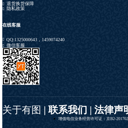
退货换货保障
隐私政策
在线客服
QQ:
1325000643
，
1459074240
微信客服
关于有图
| 联系我们 |
法律声
增值电信业务经营许可证：京B2-201702