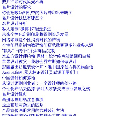
照片冲印时代风光不再
名片设计的要求
你会把数码相机中的照片冲印出来吗？
名片设计技法有哪些？
名片设计分析
私人定制“微博书”能走多远
未来个性化定制印刷将得到长足发展
网络印刷是个性消费时代的产物
个性印品定制为数码快印店承载客更多的业务来源
"鼠标“上的个性化印刷品定制
水立方设计师约翰·保林：设计终点站是回归自然
苹果设计教父：我教会乔布斯如何做设计
彭丽媛出访服装设计师：唯中国原创方得民族自信
Android绿机器人标识设计灵感源于厕所门
中国设计如何落地
从设计师到创业者：一个设计师的创业路
个性化产品受热捧 设计人才缺失成行业发展之殇
名片设计经典
画册印刷用纸注意事项
企业画册与杂志的区别
产品宣传画册常用的六种装订方法
PUR热熔胶的优势及其糊盒工艺控制要点