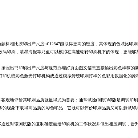
料相比胶印出产尺度is012647能取得更高的密度，其体现的色域比
数码印刷，喷墨海报等乃至可以模拟在高速轮转印刷机下的体现，更能够
，按照出书印刷出产尺度与规范办理好页面图文信息直接输出彩色样稿的
打印机或彩色激光打印机构成通过模拟传统印刷打样的色彩用数据化的原稿
客观地评价其印刷品质就显得尤为首要；通常试验(测试)印版是调试印
少的现象下取得高品质的彩色印品；它既可以评价印刷品质又可以测试印
够通过对该测试版的复制确定画册印刷机的工作状况并做出相应调试，晋