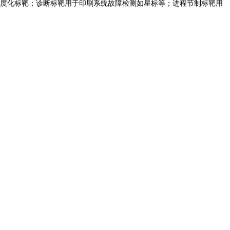
尺度化标靶；诊断标靶用于印刷系统故障检测如星标等；进程节制标靶用