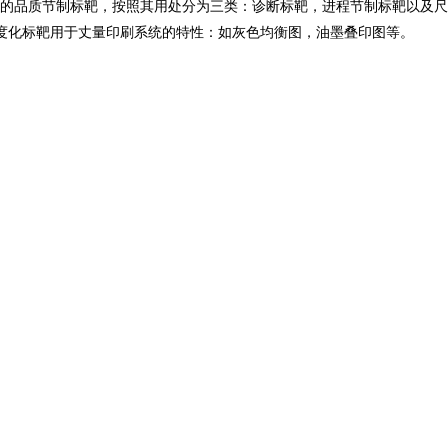
样的品质节制标靶，按照其用处分为三类：诊断标靶，进程节制标靶以及
度化标靶用于丈量印刷系统的特性：如灰色均衡图，油墨叠印图等。