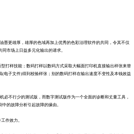
印刷油墨更雄厚，雄厚的色域再加上优秀的色彩治理软件的共同，令其不仅
共同市场上日益多元化输出的请求。
新型打样技能；数码打样以数码方式采取大幅面打印机直接输出样张来替
(电子文件)得到校验样张；别的数码打样在输出速度不变性及本钱效益
刷机必不行少的测试版，而数字测试版作为一个全面的诊断和丈量工具，
刷中的故障分析引起故障的缘由。
升工作效力。