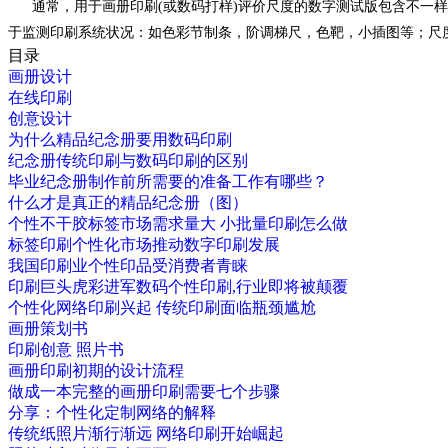
通常，用于画册印刷(或数码打样)评价尺度的数字测试版包含不一
于监测印刷系统状况：如色彩节制条，阶调梯尺，色靶，小插图等；尺
目录
画册设计
在线印刷
创意设计
为什么精品纪念册要用数码印刷
纪念册传统印刷与数码印刷的区别
毕业纪念册制作前所需要的准备工作有哪些？
什么才是真正的精品纪念册（图）
个性不干胶标签市场需求量大 小批量印刷怎么做
标签印刷个性化市场推动数字印刷发展
我国印刷业个性印品受消费者青睐
印刷巨头虎彩进军数码个性印刷,行业即将被颠覆
个性化网络印刷兴起 传统印刷面临瓶颈尴尬
画册策划书
印刷创意 照片书
画册印刷初期的设计流程
做成一本完整的画册印刷需要七个步骤
分享：个性化定制网络的解释
传统纸照片渐行渐远 网络印刷开始崛起