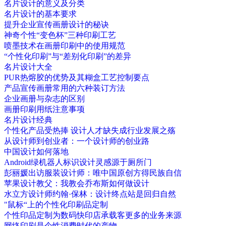
名片设计的意义及分类
名片设计的基本要求
提升企业宣传画册设计的秘诀
神奇个性“变色杯”三种印刷工艺
喷墨技术在画册印刷中的使用规范
“个性化印刷”与“差别化印刷”的差异
名片设计大全
PUR热熔胶的优势及其糊盒工艺控制要点
产品宣传画册常用的六种装订方法
企业画册与杂志的区别
画册印刷用纸注意事项
名片设计经典
个性化产品受热捧 设计人才缺失成行业发展之殇
从设计师到创业者：一个设计师的创业路
中国设计如何落地
Android绿机器人标识设计灵感源于厕所门
彭丽媛出访服装设计师：唯中国原创方得民族自信
苹果设计教父：我教会乔布斯如何做设计
水立方设计师约翰·保林：设计终点站是回归自然
"鼠标“上的个性化印刷品定制
个性印品定制为数码快印店承载客更多的业务来源
网络印刷是个性消费时代的产物