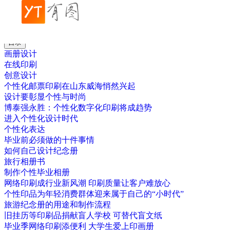
帮助中心
创意设计
喷墨技术在画册印刷中的使用规范
目录
画册设计
在线印刷
创意设计
个性化邮票印刷在山东威海悄然兴起
设计要彰显个性与时尚
博泰强永胜：个性化数字化印刷将成趋势
进入个性化设计时代
个性化表达
毕业前必须做的十件事情
如何自己设计纪念册
旅行相册书
制作个性毕业相册
网络印刷成行业新风潮 印刷质量让客户难放心
个性印品为年轻消费群体迎来属于自己的“小时代”
旅游纪念册的用途和制作流程
旧挂历等印刷品捐献盲人学校 可替代盲文纸
毕业季网络印刷添便利 大学生爱上印画册