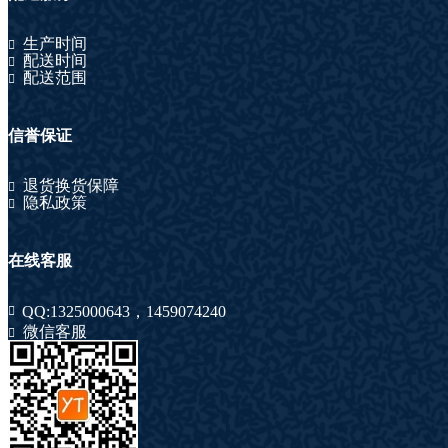
生产时间
配送时间
配送范围
信誉保证
退货换货保障
隐私政策
在线客服
QQ:
1325000643
，
1459074240
微信客服