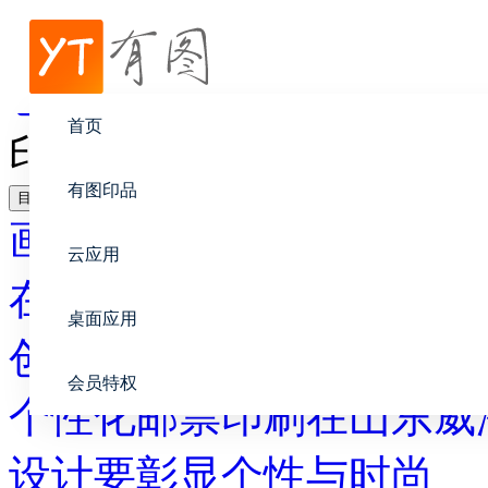
帮助中心
创意设计
首页
印刷创意 照片书
有图印品
目录
画册设计
云应用
在线印刷
桌面应用
创意设计
会员特权
个性化邮票印刷在山东威
设计要彰显个性与时尚