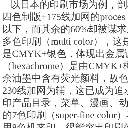
以日本的印刷市场为例，剖
四色制版
+175
线加网的
proces 
以下，而其余的
60%
却被谋求
多色印刷（
multi color
），这
是
CMYK+
银色，体现出金属
（
hexachrome
）是由
CMYK+
余油墨中含有荧光颜料，故
230
线加网为辅，这已成为追
印产品目录，菜单、漫画、
的
7
色印刷（
super-fine color
）
用
8
色机来印，很能突出印刷