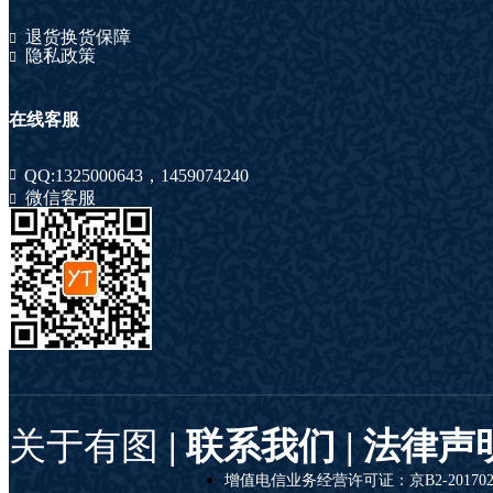
退货换货保障
隐私政策
在线客服
QQ:
1325000643
，
1459074240
微信客服
关于有图
| 联系我们 |
法律声
增值电信业务经营许可证：京B2-201702