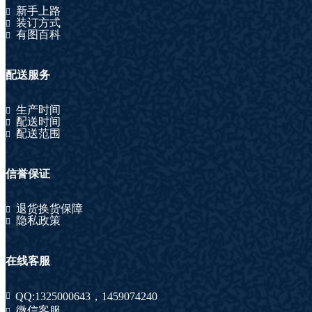
新手上路
装订方式
有图百科
配送服务
生产时间
配送时间
配送范围
信誉保证
退货换货保障
隐私政策
在线客服
QQ:
1325000643
，
1459074240
微信客服