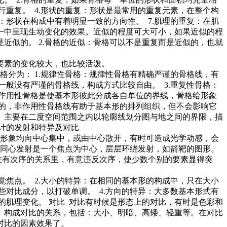
行重复。 4.形状的重复：形状是最常用的重复元素，在整个构
：形状在构成中有着明显一致的方向性。 7.肌理的重复：在肌
一中呈现生动变化的效果。近似的程度可大可小，如果近似的程
近似的。 2.骨格的近似：骨格可以不是重复而是近似的，也就
要素的变化较大，也比较活泼。
分为： 1.规律性骨格：规律性骨格有精确严谨的骨格线，有
一般没有严谨的骨格线，构成方式比较自由。 3.重复性骨格：
：作用性骨格是使基本形彼此分成各自单位的界线，骨格给形象
性的，非作用性骨格线有助于基本形的排列组织，但不会影响它
。主要在二度空间范围之内以轮廓线划分图与地之间的界限，描
设计的发射和特异及对比
形象均向中心集中，或由中心散开，有时可造成光学动感，会
射：同心发射是一个焦点为中心，层层环绕发射，如箭靶的图形。
在有次序的关系里，有意违反次序，使少数个别的要素显得突
焦点。 2.大小的特异：在相同的基本形的构成中，只在大小
些对比成分，以打破单调。 4.方向的特异：大多数基本形式有
的肌理变化。 对比 对比有时候是形态上的对比，有时是色彩和
。构成对比的关系，包括：大小、明暗、高矮、轻重等。在对比
对比的因素效果了。