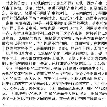
对比的分类： 1.形状的对比：完全不同的形状，固然产生一定
彩由于色相、明暗、浓淡、冷暖不同所产生的对比，但要做到清
定、不稳定、轻重感不同所产生的对比。 6.空间的对比：平
纹理的凹凸感不同所产生的对比。 8.虚实的对比：画面中有
密集 密集在设计中是一种常用的组织图面的手法，基本形在
场一样，具有节奏感。密集也是一种对比的情况，利用基本形数
一点，基本形在组织排列上都趋向于这个点密集，愈接近此点愈
形愈疏。 3.拥挤与疏离：拥挤是过度密集，所有基本形在整
散布可以是均匀的，也可以是不均匀的。 4.自由密集：在构
于物体的材料不同，表面的排列、组织、构造个不同，因而产
肌理的创造方法： 1.笔触的变化：利用笔触的粗、细、硬、
在图面上，便会形成古朴的拓印肌理。 3.染：具有吸水力强
刷，把溶解的颜料刷下去后，色料如雾状的喷在纸上。 5.纸
空间 空间是指的二维空间，平面设计是将不同的基本图形，
表现的立体空间感，并非实在的三度空间，而仅仅是图形对人的
大小的感觉，近大远小。在平面上一样，面积大的我们感觉近，
用平行线的方向改变来表现：改变排列平行线的方向，会产生三
化，冷色远离，暖色靠近。 6.利用间隔疏密表现：细小的形
远。 7.肌理变化的表现：粗糙的表面是人感到很近，细致的
映了一种对比与衬托之间的关系。在平面设计中图与底是密不
。