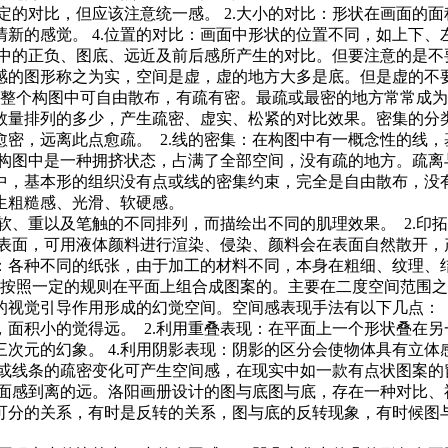
的对比，但应该注意统一感。 2.大小的对比：形状在画面的面
新的感觉。 4.位置的对比：画面中形状的位置不同，如上下、左
面中的正负、图底、远近及前后感所产生的对比。但要注意的是不
实感的图形称之为实，空间是虚，虚的地方大多是底。但是虚的不
整个构图中可自由散布，有疏有密。最疏或最密的地方常常成为
量排列的多少，产生疏密、虚实、松紧的对比效果。密集的分类
密，远离此点愈疏。 2.线的密集：在构图中有一概念性的线
个构图中是一种拥挤状态，占满了全部空间，没有疏的地方。疏
图中，基本形的组织没有点或线的密集约束，完全是自由散布，没
生粗糙感、光滑、软硬感。
软、重以及笔触的不同排列，而描绘出不同的肌理效果。 2.印
的表面，可用液体颜料进行渲染、侵染、颜料会在表面自然散开，
张：各种不同的纸张，由于加工的材料不同，本身在粗细、纹理
按照一定的规则在平面上组合成图案的。主要在二度空间范围之
视觉引导作用形成的幻觉空间。空间感表现手法有以下几点： 
面积小的觉得远。 2.利用重叠表现：在平面上一个形状叠在另
次元的幻象。 4.利用阴影表现：阴影的区分会使物体具有立体感
象或线条的疏密变化可产生空间感，在现实中如一款有点状图案
表面感到离的远。洛阳画册设计的图与底图与底，存在一种对比
可分的关系，有时是反转的关系，图与底的反转现象，有时候图