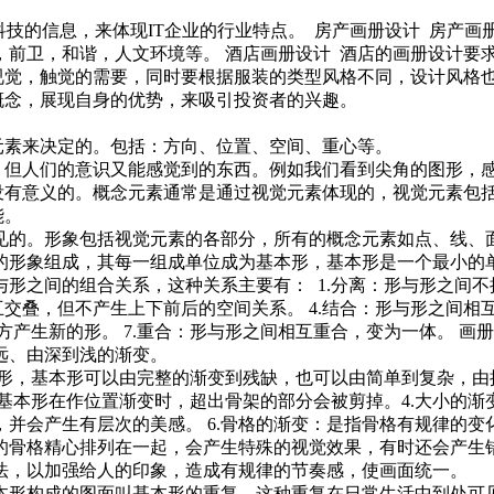
科技的信息，来体现IT企业的行业特点。 房产画册设计 房产
，前卫，和谐，人文环境等。 酒店画册设计 酒店的画册设计要
，视觉，触觉的需要，同时要根据服装的类型风格不同，设计风格
概念，展现自身的优势，来吸引投资者的兴趣。
元素来决定的。包括：方向、位置、空间、重心等。
，但人们的意识又能感觉到的东西。例如我们看到尖角的图形，
没有意义的。概念元素通常是通过视觉元素体现的，视觉元素包
能。
见的。形象包括视觉元素的各部分，所有的概念元素如点、线、
形象组成，其每一组成单位成为基本形，基本形是一个最小的
形之间的组合关系，这种关系主要有： 1.分离：形与形之间不
交叠，但不产生上下前后的空间关系。 4.结合：形与形之间相互
方产生新的形。 7.重合：形与形之间相互重合，变为一体。 画
远、由深到浅的渐变。
形，基本形可以由完整的渐变到残缺，也可以由简单到复杂，由抽
为基本形在作位置渐变时，超出骨架的部分会被剪掉。4.大小的渐
并会产生有层次的美感。 6.骨格的渐变：是指骨格有规律的
的骨格精心排列在一起，会产生特殊的视觉效果，有时还会产生错
法，以加强给人的印象，造成有规律的节奏感，使画面统一。
本形构成的图面叫基本形的重复，这种重复在日常生活中到处可见