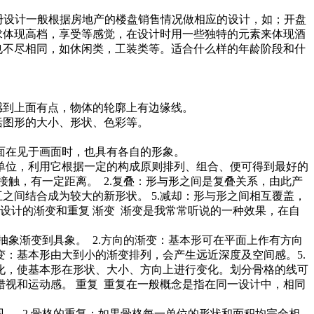
画册设计一般根据房地产的楼盘销售情况做相应的设计，如；开盘
求体现高档，享受等感觉，在设计时用一些独特的元素来体现酒
也不尽相同，如休闲类，工装类等。适合什么样的年龄阶段和什
感到上面有点，物体的轮廓上有边缘线。
括图形的大小、形状、色彩等。
面在见于画面时，也具有各自的形象。
单位，利用它根据一定的构成原则排列、组合、便可得到最好的
接触，有一定距离。 2.复叠：形与形之间是复叠关系，由此产
之间结合成为较大的新形状。 5.减却：形与形之间相互覆盖，
册设计的渐变和重复 渐变 渐变是我常常听说的一种效果，在自
象渐变到具象。 2.方向的渐变：基本形可在平面上作有方向
变：基本形由大到小的渐变排列，会产生远近深度及空间感。5.
变化，使基本形在形状、大小、方向上进行变化。划分骨格的线可
视和运动感。 重复 重复在一般概念是指在同一设计中，相同
。 2.骨格的重复：如果骨格每一单位的形状和面积均完全相