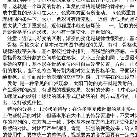
等，这就是一个重复的骨格，重复的骨格是规律的骨格的一种，
成中重复的形状可在大小、色彩等方面有所变动。 5.色彩重复
理相同的条件下、大小、色彩可有所变动。 近似 近似指的
度大就产生了重复感。近似程度小就会破坏统 一。近似的分类
是说骨格单位的形状、大小有一定变化，是近似的。
注意：近似与渐变的区别，渐变的变化是规律性很强的，基
骨格 骨格决定了基本形在构图中彼此的关系。有时，骨格也成
规律的数字关系，基本形按照骨格排列，有强烈的秩序感。主要
是指骨格线分割的空间单位在形状、大小上完全相同，它是最有
准确的空间，基本形在骨格单位内可自由改变位置、方向、正负
们的形状，也不会将空间分割为相对独立的骨格单位。平面设
绘形象。而平面设计所表现的立体空间感，并非实在的三度空
发射 是一种常见的自然现象，太阳四射的光芒就是发射的。
产生爆炸的感觉，有强烈的视觉效果。发射的分类： 1.中心
3.螺旋式的发射：螺旋的基本形式已旋绕的排列方式进行的，
出，以打破规律性。
特异的分类： 1.形状的特异：在许多重复或近似的基本形中
上做些特异的对比，但基本形在大小上的特异要适中，不要对比
序的排列的，在方向上一致，少数基本形在方向上有所变化以形
质感的对比。对比可产生明朗、肯定、强烈的视觉效果，给人
的使用中，要求统一的整体感，视觉要素的各方面要有一定总