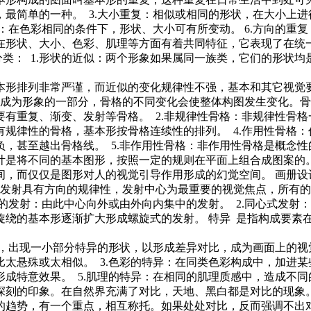
最简单的一种。 3.大小重复：相似或相同的形状，在大小上进
：在色彩相同的条件下，形状、大小可有所变动。 6.方向的重复
是在形状、大小、色彩、肌理等方面有着共同特征，它表现了在统
： 1.形状的近似：两个形象如果属同一族类，它们的形状均是
本形排列非常严谨，而近似的变化规律性不强，基本和其它视觉
为形象的一部分，骨格的不同变化会使整体构图发生变化。骨格
有重复、渐变、发射等骨格。 2.非规律性骨格：非规律性骨格
规律性的骨格，基本形按骨格连续性的排列。 4.作用性骨格
，甚至越出骨格线。 5.非作用性骨格：非作用性骨格是概念
计是将不同的基本图形，按照一定的规则在平面上组合成图案的
间，而仅仅是图形对人的视觉引导作用形成的幻觉空间。 画册
发射具有方向的规律性，发射中心为最重要的视觉焦点，所有的
点的发射：由此中心向外或由外向内集中的发射。 2.同心式发
旋绕的基本形逐渐扩大形成螺旋式的发射。 特异 是指构成要素
，出现一小部分特异的形状，以形成差异对比，成为画面上的视觉
太悬殊或太相似。 3.色彩的特异：在同类色彩构成中，加进某
成特意效果。 5.肌理的特异：在相同的肌理质感中，造成不同
深刻的印象。在自然界充满了对比，天地、黑白都是对比的现象
的趋势，有一个重点，相互称托。如果处处对比，反而强调不出