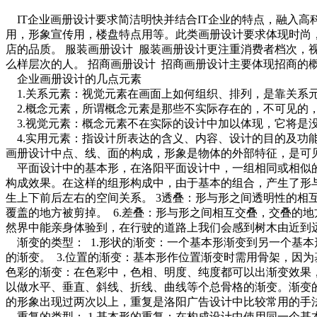
IT企业画册设计要求简洁明快并结合IT企业的特点，融入高
用，形象宣传用，楼盘特点用等。此类画册设计要求体现时尚
店的品质。 服装画册设计 服装画册设计更注重消费者档次
么样层次的人。 招商画册设计 招商画册设计主要体现招商的
企业画册设计的几点元素
1.关系元素：视觉元素在画面上如何组织、排列，是靠关系
2.概念元素，所谓概念元素是那些不实际存在的，不可见的
3.视觉元素：概念元素不在实际的设计中加以体现，它将是
4.实用元素：指设计所表达的含义、内容、设计的目的及功
画册设计中点、线、面的构成，形象是物体的外部特征，是可
平面设计中的基本形，在洛阳平面设计中，一组相同或相似的
构成效果。在这样的组形构成中，由于基本的组合，产生了形与
生上下前后左右的空间关系。 3透叠：形与形之间透明性的相互
覆盖的地方被剪掉。 6.差叠：形与形之间相互交叠，交叠的地
然界中能亲身体验到，在行驶的道路上我们会感到树木由近到
渐变的类型： 1.形状的渐变：一个基本形渐变到另一个基本
的渐变。 3.位置的渐变：基本形作位置渐变时需用骨架，因
色彩的渐变：在色彩中，色相、明度、纯度都可以出渐变效果，
以做水平、垂直、斜线、折线、曲线等个总骨格的渐变。渐变
的形象出现过两次以上，重复是洛阳广告设计中比较常用的手
重复的类型： 1.基本形的重复：在构成设计中使用同一个基