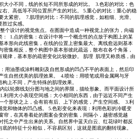
积大小不同，线的长短不同所形成的对比。 3.色彩的对比：色
右、高低等不同位置所产生的对比。 5.重心的对比：重心的稳
要太紧密。 7.肌理的对比：不同的肌理感觉，如粗细、光滑、
要胜过实感。
整个设计的视觉焦点。在图面中造成一种视觉上的张力，向磁
： 1.点的密集：在设计中将一个概念性的点放于构图上的某
，基本形向此线密集，在线的位置上密集最大、离线愈远则基本
离与密集相反，整个构图中基本形彼此疏远，散布在各个角落，
有规律，基本形的疏密变化比较微妙。 肌理 肌理又称质感，由
拓：用油墨或涂料雕刻及自然形成的凹凸不平的表面上，然后印
产生自然优美的肌理效果。 4.喷绘：用喷笔或用金属网与牙
、结构上不同，产生特殊的肌理效果。
内以轮廓线划分图与地之间的界限，描绘形象。而平面设计所
1.利用大小表现空间感：大小相同的东西，由于远近不同产生
一个形状之上，会有前有后、上下的感觉，产生空间感。 3.利
觉和物体的凹凸感。 5.色彩变化来表现：利用色彩的冷暖变
的窗帘，在其卷着处的图案会变的密集，间隔小，越密感觉越
、衬托之中产生出来的关系。自然界中蓝天白云、红花绿叶都反
与底的特征十分相似，不容易区别，这就是图底的翻转现象。