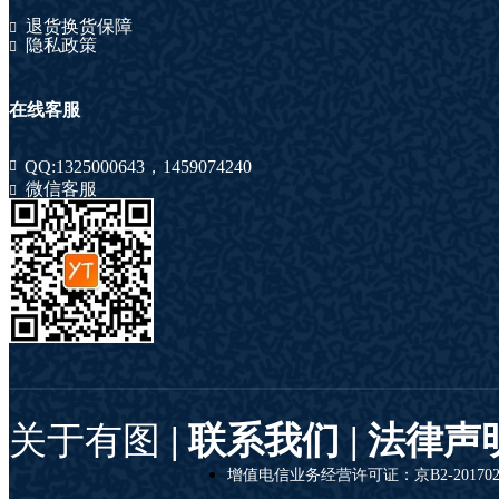
退货换货保障
隐私政策
在线客服
QQ:
1325000643
，
1459074240
微信客服
关于有图
| 联系我们 |
法律声
增值电信业务经营许可证：京B2-201702