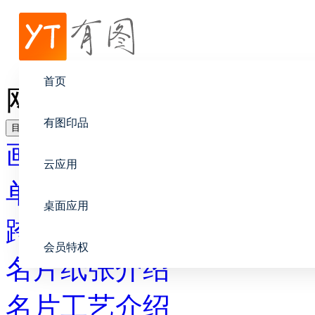
帮助中心
画册设计
首页
网印时代文化创意在个性
有图印品
目录
画册设计
云应用
单页布局指南
桌面应用
跨页布局指南
会员特权
名片纸张介绍
名片工艺介绍