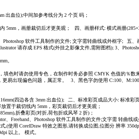
mm 出血位);中间加参考线分为 2 个页 码；
画册裁切后才更美观； 四、画册样式: 横式画册(285×210mm),竖
hand、Photoshop 软件工具制作的文件; 文字需转曲线或外框字; 五、画册格
llustrator 请存成 EPS 格式(外挂之影像文件,需附图档); 3、Photo
6mm。
填色时请勿使用专色，在制作时务必参照 CMYK 色值的％数
偏色问题，属正常。 3、黑色字勿使用 C:100、M:100、Y
6mm(四边各含 3mm 出血位); 二、标准彩页成品大小: 标准彩页成
容放置于裁切线内 5mm，彩页裁切后才更美观；
285mm),折叠彩页(对折,荷包折或风琴 2 折)；
ator、Freehand、Photoshop 软件工具制作的文件;文字需 转曲
用 CorelDraw 特效之图形,请转换成位图,位图分 辨率 350dpi)。 2、
50dpi 以上。 模式。