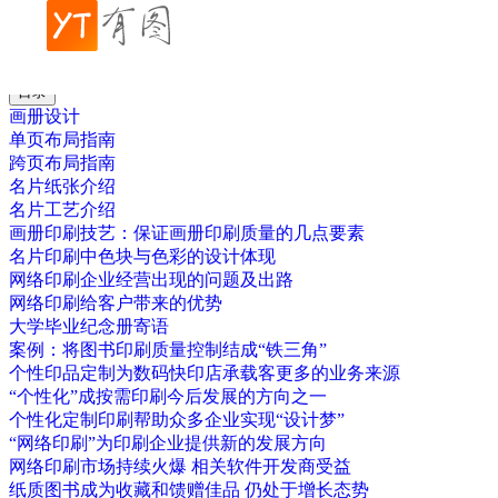
帮助中心
画册设计
企业画册尺寸
目录
画册设计
单页布局指南
跨页布局指南
名片纸张介绍
名片工艺介绍
画册印刷技艺：保证画册印刷质量的几点要素
名片印刷中色块与色彩的设计体现
网络印刷企业经营出现的问题及出路
网络印刷给客户带来的优势
大学毕业纪念册寄语
案例：将图书印刷质量控制结成“铁三角”
个性印品定制为数码快印店承载客更多的业务来源
“个性化”成按需印刷今后发展的方向之一
个性化定制印刷帮助众多企业实现“设计梦”
“网络印刷”为印刷企业提供新的发展方向
网络印刷市场持续火爆 相关软件开发商受益
纸质图书成为收藏和馈赠佳品 仍处于增长态势