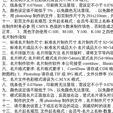
八、线条低于 0.076mm，印刷将无法显现，需设定不小于 0.0
九、颜色设定值不能低于 5%，以免颜色无法显现。 ，以免颜
十、用 photoshop 制作的文件，彩页制作尺寸为 291x21
十一、彩页文件起名规范: 文件起名格式：会员号-彩页上名称-数
在制作时务必参 照 CMYK 色值的％数来制作填色，否则造
正常。 3、黑色字勿使用 C:100、M:100、Y:100、K:
名片制作须知
一、标准名片制作尺寸: 标准名片制作尺寸 名片制作尺寸 92×56m
二、标准名片成品大小: 标准名片成品大小 名片成品大小 90×
三、名片排版方法: 名片排版方法 名片排版时，请将文字等内
四、名片样式: 名片样式 横式名片(90×54mm),竖式名片(54×90mm
五、名片制作软件: 名片制作软件 本公司接受 coreldraw、Illustr
六、名片格式要求: 名片格式要求 1、CorelDraw 请存成 CDR 格式,(
附图档); 3、Photoshop 请存成 TIF 或 JPG 格式，文件分辨率 3
七、名片文件色彩模式请设为 C.M.Y.K 模式。
八、线条低于 0.076mm，印刷将无法显现，需设定不小于 0.0
九、颜色设定值不能低于 5%，以免颜色无法显现。 ，以免颜
十、横式双面名片正面放左边，反面放右边，竖式名片请头对头放
十一、制作的文件， 用 photoshop 制作的文件，名片制作尺
十二、请尽量勿设置上下或左右等边的花边，因裁切时的误差
十三、名片起名规范: 文件起名格式：会员号-名片上名称-数量。