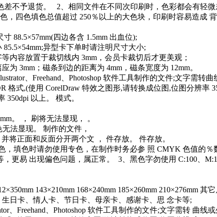
成之色差不予退货。 2、相同文件在不同次印刷时，色彩都会有轻
0 之四色填色，四色填色总值超过 250％以上的大色块，印刷时容易造
5×57mm(四边各含 1.5mm 出血位);
5.5×54mm;异型卡下单时请注明尺寸大小;
字等内容放置于裁切线内 3mm，会员卡裁切后才更美观；
为 3mm；磁条到边的距离为 4mm，磁条宽度为 12mm。
strator、Freehand、Photoshop 软件工具制作的文件;文字需
,(使用 CorelDraw 特效之图形,请转换成位图,位图分辨率 350dpi)。 
辨率 350dpi 以上。 模式。
6mm。 ， 刷将无法显现， 。
色无法显现。 制作的文件，
57mm，并将正面和反面分开两个文 ， 件存放。 件存放。
，填色时请勿使用专色，在制作时务必参 照 CMYK 色值的
出现偏色问题，属正常。 3、黑色字勿使用 C:100、M:100、Y
m 143×210mm 168×240mm 185×260mm 210×276
、生日卡、情人卡、节日卡、母亲卡、感谢卡、思 念卡等;
ator、Freehand、Photoshop 软件工具制作的文件;文字需转 曲