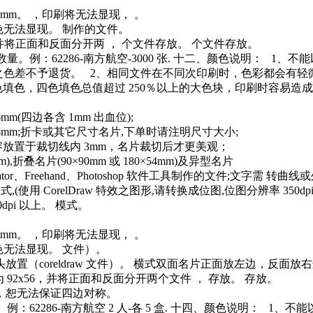
76mm。 ，印刷将无法显现， 。
色无法显现。 制作的文件。
0mm，并将正面和反面分开两 ， 个文件存放。 个文件存放。
量。例：62286-南方航空-3000 张. 十二、颜色说明： 
成之色差不予退货。 2、相同文件在不同次印刷时，色彩都会有
100 之四色填色，四色填色总值超过 250％以上的大色块，印刷时容
m(四边各含 1mm 出血位);
54mm;折卡或其它尺寸名片,下单时请注明尺寸大小;
容放置于裁切线内 3mm，名片裁切后才更美观；
),折叠名片(90×90mm 或 180×54mm)及异型名片
ator、Freehand、Photoshop 软件工具制作的文件;文字需 转曲
使用 CorelDraw 特效之图形,请转换成位图,位图分辨率 350dpi)。 2、
50dpi 以上。 模式。
76mm。 ，印刷将无法显现， 。
色无法显现。 文件）。
置（coreldraw 文件）。 横式双面名片正面放左边，反面
寸为 92x56，并将正面和反面分开两个文件 ， 存放。 存放。
，恕无法保证四边对称。
例：62286-南方航空 2 人-各 5 盒. 十四、颜色说明： 