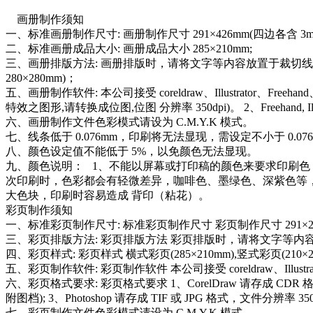
画册制作须知
一、标准画册制作尺寸: 画册制作尺寸 291×426mm(四边各含 3
二、标准画册成品大小: 画册成品大小 285×210mm;
三、画册排版方法: 画册排版时，请将文字等内容放置于裁切线内 5mm，
280×280mm)；
五、画册制作软件: 本公司接受 coreldraw、Illustrator、Free
特效之图形,请转换成位图,位图 分辨率 350dpi)。 2、Freehand, I
六、画册制作文件色彩模式请设为 C.M.Y.K 模式。
七、线条低于 0.076mm，印刷将无法显现，需设定不小于 0.07
八、颜色设定值不能低于 5%，以免颜色无法显现。
九、颜色说明： 1、不能以屏幕或打印稿的颜色来要求印刷色，
次印刷时，色彩都会有轻微差异，咖啡色、墨绿色、深紫色等，更易出现
大色块，印刷时容易造成 背印（粘花）。
彩页制作须知
一、标准彩页制作尺寸: 标准彩页制作尺寸 彩页制作尺寸 291×21
三、彩页排版方法: 彩页排版方法 彩页排版时，请将文字等内
四、彩页样式: 彩页样式 横式彩页(285×210mm),竖式彩页(210×
五、彩页制作软件: 彩页制作软件 本公司接受 coreldraw、Illustr
六、彩页格式要求: 彩页格式要求 1、CorelDraw 请存成 CDR 格式,(使
附图档); 3、Photoshop 请存成 TIF 或 JPG 格式，文件分辨率 3
七、彩页制作文件色彩模式请设为 C.M.Y.K 模式。