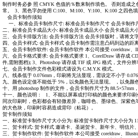
制作时务必参 照 CMYK 色值的％数来制作填色。 否则造
常。 3、黑色字勿使用 C:100、M:100、Y:100、K:10
会员卡制作须知
一、标准会员卡制作尺寸: 标准会员卡制作尺寸 会员卡制作尺寸 88.
二、标准会员卡成品大小: 标准会员卡成品大小 会员卡成品大小 8
三、会员卡排版方法: 会员卡排版方法 会员卡排版时，请将文
四、会员卡样式: 会员卡样式 会员卡制作需注意凸码到边的距离应
五、会员卡制作软件: 会员卡制作软件 本公司接受 coreldraw、Illu
六、会员卡格式要求: 会员卡格式要求 1、CorelDraw 请存成 CDR 格式
件,需附图档); 3、Photoshop 请存成 TIF 或 JPG 格式，文件分
七、会员卡制作文件色彩模式请设为 C.M.Y.K 模式。
八、线条低于 0.076mm，印刷将无法显现，需设定不小于 0.07
九、颜色设定值不能低于 5%，以免颜色无法显现。 ，以免颜
十、用 photoshop 制作的文件，会员卡制作尺寸为 88.5×
十一、颜色说明： 1、不能以屏幕或打印稿的颜色来要求印刷色
同次印刷时，色彩都会有轻微差异，咖啡色、墨绿色、深紫色等，更易 
的大色块，印刷时容易造成背印（粘花）。
贺卡制作须知
一、标准贺卡制作尺寸大小分为: 标准贺卡制作尺寸大小分为 112×350m
二、贺卡样式: 贺卡样式 邀请卡、圣诞贺卡、新年卡、明信片
三、贺卡制作软件: 贺卡制作软件 本公司接受 coreldraw、Illustr