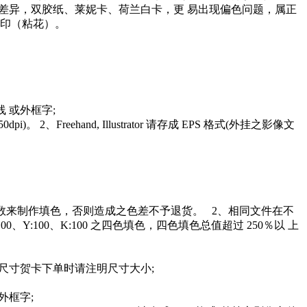
微差异，双胶纸、莱妮卡、荷兰白卡，更 易出现偏色问题，属正
成 背印（粘花）。
转曲线 或外框字;
2、Freehand, Illustrator 请存成 EPS 格式(外挂之影像文
％数来制作填色，否则造成之色差不予退货。 2、相同文件在不
:100、K:100 之四色填色，四色填色总值超过 250％以 上
mm 其它尺寸贺卡下单时请注明尺寸大小;
线或外框字;