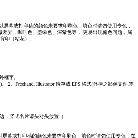
1、不能以屏幕或打印稿的颜色来要求印刷色，填色时请勿使用专色，
轻微差异，咖啡色、墨绿色、深紫色等， 更易出现偏色问题，属
易造成背印（粘花）。
线或外框字;
Freehand, Illustrator 请存成 EPS 格式(外挂之影像文件,需
放右边，竖式名片请头对头放置（
1、不能以屏幕或打印稿的颜色来要求印刷色，填色时请勿使用专色，在