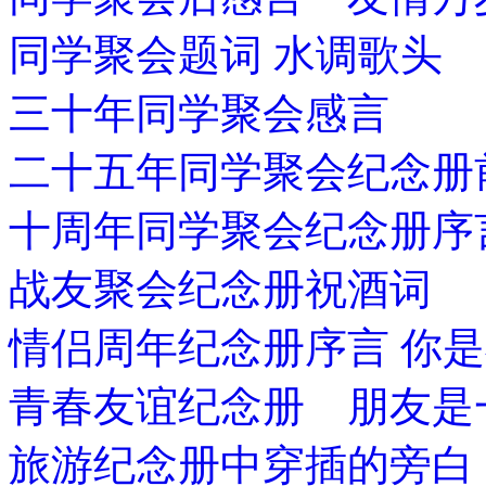
同学聚会题词 水调歌头
三十年同学聚会感言
二十五年同学聚会纪念册
十周年同学聚会纪念册序
战友聚会纪念册祝酒词
情侣周年纪念册序言 你
青春友谊纪念册 朋友是
旅游纪念册中穿插的旁白