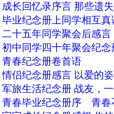
成长回忆录序言 那些遗
毕业纪念册上同学相互真
二十五年同学聚会后感言
初中同学四十年聚会纪念
青春纪念册卷首语
情侣纪念册感言 以爱的
军旅生活纪念册 战友，
青春毕业纪念册序 青春