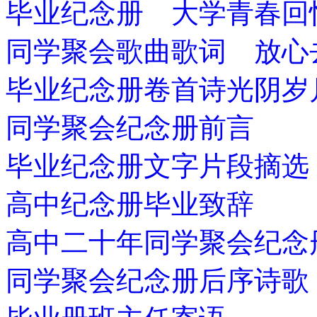
毕业纪念册 大学青春回
同学聚会歌曲歌词 放心
毕业纪念册卷首诗光阴岁
同学聚会纪念册前言
毕业纪念册文字片段摘选
高中纪念册毕业致辞
高中二十年同学聚会纪念
同学聚会纪念册后序诗歌