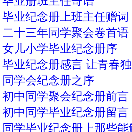
毕业册班主任寄语
毕业纪念册上班主任赠词
二十三年同学聚会卷首语
女儿小学毕业纪念册序
毕业纪念册感言 让青春
同学会纪念册之序
初中同学聚会纪念册前言
初中同学毕业纪念册留言
同学毕业纪念册上那些能