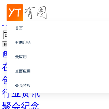
帮助中心
聚会纪念
首页
同学聚会后序言
有图印品
目录
画册设计
云应用
在线印刷
桌面应用
创意设计
会员特权
行业资讯
聚会纪念