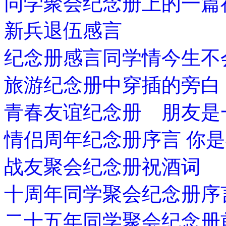
同学聚会纪念册上的一篇
新兵退伍感言
纪念册感言同学情今生不
旅游纪念册中穿插的旁白
青春友谊纪念册 朋友是
情侣周年纪念册序言 你
战友聚会纪念册祝酒词
十周年同学聚会纪念册序
二十五年同学聚会纪念册