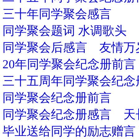
三十年同学聚会感言
同学聚会题词 水调歌头
同学聚会后感言 友情万
20年同学聚会纪念册前言
三十五周年同学聚会纪念
同学聚会纪念册前言
同学聚会纪念册感言 天
毕业送给同学的励志赠言