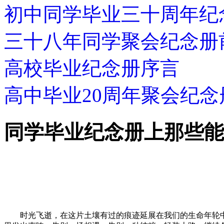
初中同学毕业三十周年纪
三十八年同学聚会纪念册
高校毕业纪念册序言
高中毕业20周年聚会纪念
同学毕业纪念册上那些能
时光飞逝，在这片土壤有过的痕迹延展在我们的生命年轮中