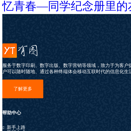
忆青春—同学纪念册里的
服务于数字印刷、数字出版、数字营销等领域，致力于为客户
户可以随时随地、通过各种终端体会移动互联时代的信息化生
了解更多
帮助中心
新手上路