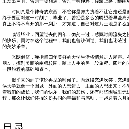
里发出声响。告别一场相遇，告别一种纯粹，轻装上路，继续
时间真是个神奇的东西，不管你是努力拽着不让它走还是催
终于要面对这一时刻了，毕业了。曾经是多么的盼望着早些离
真正不得不离开的那一刹那，才知道，自己对这片土地是多么
临近毕业，回望过去的四年，匆匆一过，感慨时间流失之快
的快乐。同时在这个过程中，我们也曾跌倒过、我们也迷茫过
的美妙乐章。
光阴似箭，弹指间四年美好的大学生活将悄然走入尾声。在
朋友，挥别美丽的南师校园，踏上人生的另一段旅程。四年的
一段旅程的基础和资本。
似乎真的到了该说再见的时候了。向这段充满欢笑，充满浪漫，充
候大学就像一个围城，外面的人想进去，里面的人想出来；不
着我们的成长，我们的快乐，我们的悲伤，还有那些围城里无
程，那么让我们怀揣这份共同的幸福和与感动，一起迎着六月
目录