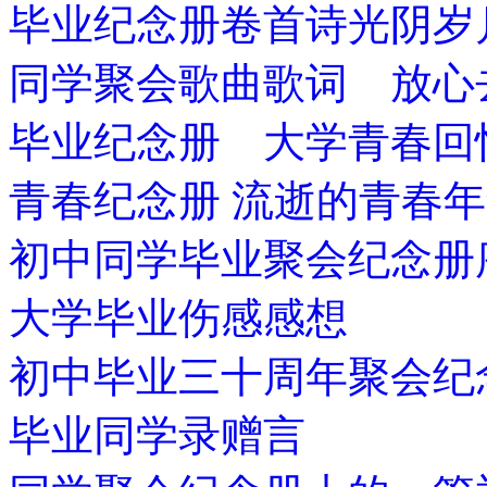
毕业纪念册卷首诗光阴岁
同学聚会歌曲歌词 放心
毕业纪念册 大学青春回
青春纪念册 流逝的青春
初中同学毕业聚会纪念册
大学毕业伤感感想
初中毕业三十周年聚会纪
毕业同学录赠言