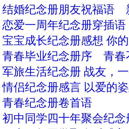
结婚纪念册朋友祝福语 
恋爱一周年纪念册穿插语
宝宝成长纪念册感想 你
青春毕业纪念册序 青春
军旅生活纪念册 战友，
情侣纪念册感言 以爱的
青春纪念册卷首语
初中同学四十年聚会纪念