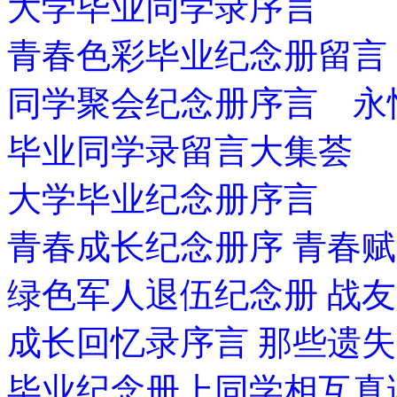
大学毕业同学录序言
青春色彩毕业纪念册留言
同学聚会纪念册序言 永
毕业同学录留言大集荟
大学毕业纪念册序言
青春成长纪念册序 青春赋
绿色军人退伍纪念册 战
成长回忆录序言 那些遗
毕业纪念册上同学相互真