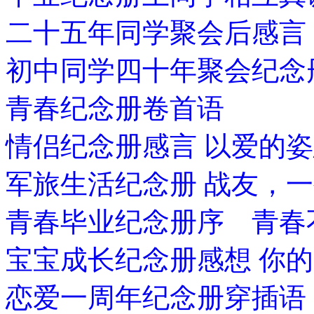
二十五年同学聚会后感言
初中同学四十年聚会纪念
青春纪念册卷首语
情侣纪念册感言 以爱的
军旅生活纪念册 战友，
青春毕业纪念册序 青春
宝宝成长纪念册感想 你
恋爱一周年纪念册穿插语