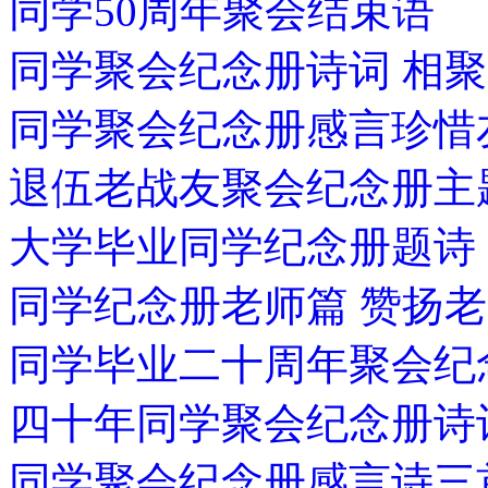
同学50周年聚会结束语
同学聚会纪念册诗词 相聚
同学聚会纪念册感言珍
退伍老战友聚会纪念册主
大学毕业同学纪念册题诗
同学纪念册老师篇 赞扬
同学毕业二十周年聚会纪
四十年同学聚会纪念册诗
同学聚会纪念册感言诗三