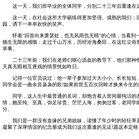
这一天，我们班毕业的全体同学，分别二十三年后重逢在这
这一天，在社会这所大学砺练得更加坚强、成熟的我们：回
园，洒下一串串欢快的笑声。
怀着“回首向来萧瑟处，也无风雨也无晴”的心情，当看到一
顿生无限的感慨：走过千山万水，历经沧海桑田，在这红尘俗
幸事。
二十三年前：我们在老师们呕心沥血的教导下，他们那种恨
天真无暇相互逐戏的情景恍如昨日。
记得一位官员说过：他一辈子参加过大大小小、长长短短、
同学会是一曲余音袅袅的歌!如果前世五百次回眸才换来今生的
同学，这人生中最普通的名词，却饱含着人世间最纯洁的友
情，她至纯、至真，弥足珍贵。茫茫人海，匆匆过客，老同学
分。
我们是一群没有血缘的兄弟姐妹，读懂了年少时的轻狂率直
凝聚了深厚情谊的纪念册成为我们这次重逢的见证!愿这本定格