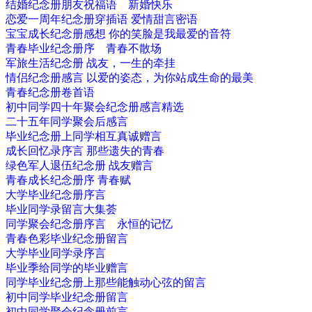
结婚纪念册朋友祝福语 新婚快乐
恋爱一周年纪念册穿插语 爱情甜言密语
宝宝成长纪念册感想 你的笑脸是我最爱的音符
青春毕业纪念册序 青春不散场
军旅生活纪念册 战友，一生的牵挂
情侣纪念册感言 以爱的姿态，为你站成生命的最美
青春纪念册卷首语
初中同学四十年聚会纪念册感言精选
二十五年同学聚会后感言
毕业纪念册上同学相互真诚赠言
成长回忆录序言 那些遗失的青春
绿色军人退伍纪念册 战友赠言
青春成长纪念册序 青春赋
大学毕业纪念册序言
毕业同学录留言大集荟
同学聚会纪念册序言 永恒的记忆
青春色彩毕业纪念册留言
大学毕业同学录序言
毕业季给同学的毕业赠言
同学毕业纪念册上那些能触动心弦的留言
初中同学毕业纪念册留言
初中同学聚会纪念册前言