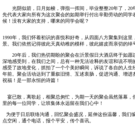
光阴似箭，日月如梭，弹指一挥间，毕业整整20年了，20
先代表大家向所有为这次聚会的如期举行付出辛勤劳动的同学
候！没有大家的支持，哪来的同学会呢？
1990年，我们怀着初识的喜悦和好奇，从四面八方聚集到这
景。我们依然记得彼此天真幼稚的模样，彼此嬉皮而亲切的绰
20年后，我们热切期盼的聚会在沂景假日大酒店终于如愿以
深地感受到，在我们之间，总有一种无法诠释的友谊和说不明
感受了故地变化，抓拍了一个个美好瞬间，诉说了各自的人生
年前。聚会活动达到了重叙旧情、互述衷肠，促进沟通、增进
祝福！是一部永恒的诗篇！
宴已散，离歌起，相聚总匆忙，为期一天的聚会虽然落幕，但
里的每一位同学，让班集体永远留在我们心中！
为便于日后联络沟通，回忆聚会盛况，延伸这份温馨，我们编
点空闲，通个电话，报个平安，传个喜讯。