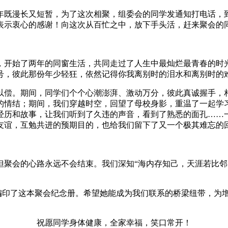
年既漫长又短暂，为了这次相聚，组委会的同学发通知打电话，到
表示衷心的感谢！向这次从百忙之中，放下手头活，赶来聚会的
里，开始了两年的同窗生活，共同走过了人生中最灿烂最青春的时光
号，彼此那份年少轻狂，依然记得你我离别时的泪水和离别时的
偿。期间，同学们个个心潮澎湃、激动万分，彼此真诚握手，
的情结；期间，我们穿越时空，回望了母校身影，重温了一起学
经历和故事，让我们听到了久违的声音，看到了熟悉的面孔……一
友谊，互勉共进的预期目的，也给我们留下了又一个极其难忘的
聚会的心路永远不会结束。我们深知“海内存知己，天涯若比邻
印了这本聚会纪念册。希望她能成为我们联系的桥梁纽带，为
祝愿同学身体健康，全家幸福，笑口常开！