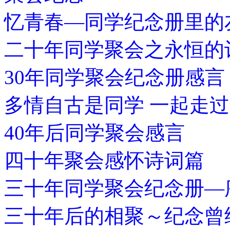
忆青春—同学纪念册里的
二十年同学聚会之永恒的
30年同学聚会纪念册感言
多情自古是同学 一起走
40年后同学聚会感言
四十年聚会感怀诗词篇
三十年同学聚会纪念册—
三十年后的相聚～纪念曾