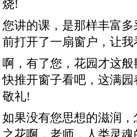
烧!
您讲的课，是那样丰富多
前打开了一扇窗户，让我
啊，有了您，花园才这般
快推开窗子看吧，这满园
敬礼!
如果没有您思想的滋润，
之花啊，老师，人类灵魂