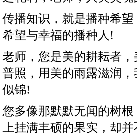
传播知识，就是播种希望
希望与幸福的播种人!
老师，您是美的耕耘者，
普照，用美的雨露滋润，
似锦!
您多像那默默无闻的树根
上挂满丰硕的果实，却并