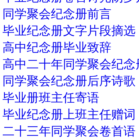
同学聚会纪念册前言
毕业纪念册文字片段摘选
高中纪念册毕业致辞
高中二十年同学聚会纪念
同学聚会纪念册后序诗歌
毕业册班主任寄语
毕业纪念册上班主任赠词
二十三年同学聚会卷首语