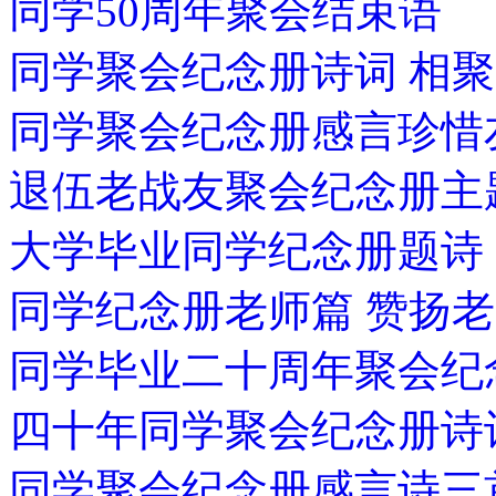
同学50周年聚会结束语
同学聚会纪念册诗词 相聚
同学聚会纪念册感言珍
退伍老战友聚会纪念册主
大学毕业同学纪念册题诗
同学纪念册老师篇 赞扬
同学毕业二十周年聚会纪
四十年同学聚会纪念册诗
同学聚会纪念册感言诗三