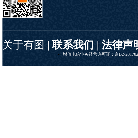
关于有图
| 联系我们 |
法律声
增值电信业务经营许可证：京B2-201702