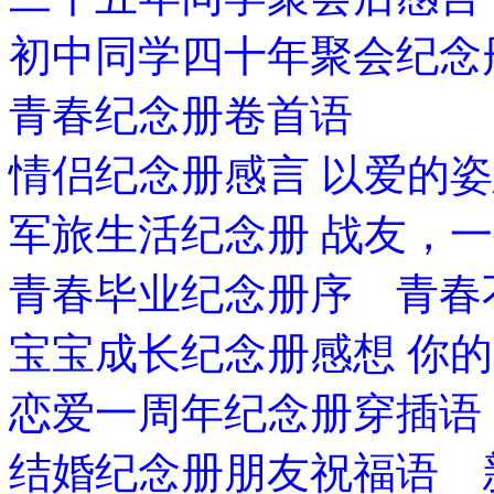
初中同学四十年聚会纪念
青春纪念册卷首语
情侣纪念册感言 以爱的
军旅生活纪念册 战友，
青春毕业纪念册序 青春
宝宝成长纪念册感想 你
恋爱一周年纪念册穿插语
结婚纪念册朋友祝福语 