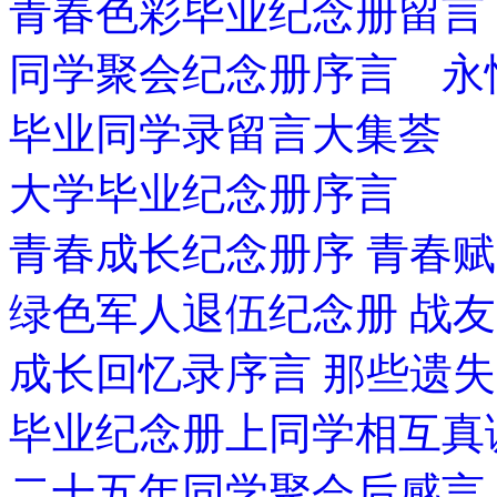
青春色彩毕业纪念册留言
同学聚会纪念册序言 永
毕业同学录留言大集荟
大学毕业纪念册序言
青春成长纪念册序 青春赋
绿色军人退伍纪念册 战
成长回忆录序言 那些遗
毕业纪念册上同学相互真
二十五年同学聚会后感言