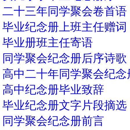
二十三年同学聚会卷首语
毕业纪念册上班主任赠词
毕业册班主任寄语
同学聚会纪念册后序诗歌
高中二十年同学聚会纪念
高中纪念册毕业致辞
毕业纪念册文字片段摘选
同学聚会纪念册前言