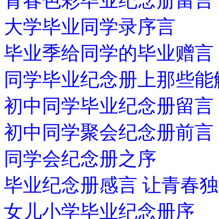
青春色彩毕业纪念册留言
大学毕业同学录序言
毕业季给同学的毕业赠言
同学毕业纪念册上那些能
初中同学毕业纪念册留言
初中同学聚会纪念册前言
同学会纪念册之序
毕业纪念册感言 让青春
女儿小学毕业纪念册序