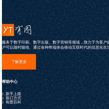
服务于数字印刷、数字出版、数字营销等领域，致力于为客户
户可以随时随地、通过各种终端体会移动互联时代的信息化生
了解更多
帮助中心
新手上路
装订方式
有图百科