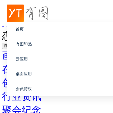
帮助中心
聚会纪念
首页
恋爱一周年纪念册穿插语
有图印品
目录
画册设计
云应用
在线印刷
桌面应用
创意设计
会员特权
行业资讯
聚会纪念