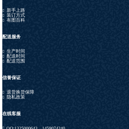
新手上路
装订方式
有图百科
配送服务
生产时间
配送时间
配送范围
信誉保证
退货换货保障
隐私政策
在线客服
QQ:
1325000643
，
1459074240