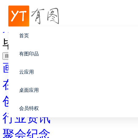
帮助中心
聚会纪念
首页
毕业纪念册文字片段摘选
有图印品
目录
画册设计
云应用
在线印刷
桌面应用
创意设计
会员特权
行业资讯
聚会纪念