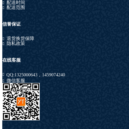
配送时间
配送范围
信誉保证
退货换货保障
隐私政策
在线客服
QQ:
1325000643
，
1459074240
微信客服