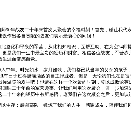
师90年战友二十年来首次大聚会的幸福时刻！首先，谨让我代
建设作出各自贡献的战友们表示最衷心的问候！
北遵化和平泉的军营，从此相知相识，互帮互助。在为空24师
，更是我们一生中最宝贵的经历和财富。相信各位战友，军营岁
旅生涯而倍感自豪。
入中年。时光如水，岁月如歌，我们都已从当年的父亲的孩子
，也有日子过得潇潇洒洒的自主择业者。但是，无论我们现在是富
出你温暖的双手吧！也请在这样一个欢聚的时刻，莫以成败论英
同回味二十年前的军营趣事。让我们利用这次聚会，进一步加深
这二十年来的经历中有所感悟，愿我们在这次聚会之后，更加认
以生存；感谢部队，锤炼了我们的人生；感谢战友，陪伴我们