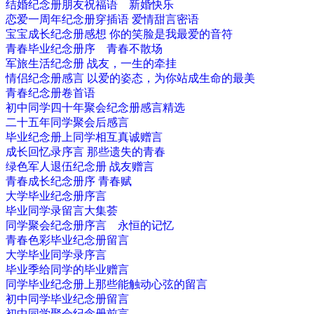
结婚纪念册朋友祝福语 新婚快乐
恋爱一周年纪念册穿插语 爱情甜言密语
宝宝成长纪念册感想 你的笑脸是我最爱的音符
青春毕业纪念册序 青春不散场
军旅生活纪念册 战友，一生的牵挂
情侣纪念册感言 以爱的姿态，为你站成生命的最美
青春纪念册卷首语
初中同学四十年聚会纪念册感言精选
二十五年同学聚会后感言
毕业纪念册上同学相互真诚赠言
成长回忆录序言 那些遗失的青春
绿色军人退伍纪念册 战友赠言
青春成长纪念册序 青春赋
大学毕业纪念册序言
毕业同学录留言大集荟
同学聚会纪念册序言 永恒的记忆
青春色彩毕业纪念册留言
大学毕业同学录序言
毕业季给同学的毕业赠言
同学毕业纪念册上那些能触动心弦的留言
初中同学毕业纪念册留言
初中同学聚会纪念册前言