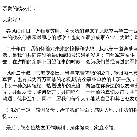
亲爱的战友们：
大家好！
春风细雨日，万物复苏时。今天我们迎来了原航空兵第二十四
来的战友们表示最衷心的感谢！也向在家乡成家立业，为武宁
二十年前，我们怀着对未来的憧憬和梦想，从武宁一道奔赴河
活，是我们共同度过的最峥嵘和最浪漫的岁月；四年军营奋斗
去，在夕阳的余辉下回望往事的时候，会为我们曾经有过的军
风雨二十载，苍海变桑田。当年充满梦想的我们，转眼就已步
军官，也有成为百万富翁的老板;既有企事业单位的上班一族
此以一种悠闲轻松、热烈诚挚的态度，向坐在你身边的战友伸
光，共叙友情，畅所欲言，共同延伸二十年前的真切友谊，共
沟通，优势互补。同时，愿我们每个人都能从自己和其它战友
让我们一道：感谢父母，给了我们生命；感谢大地，让我们得
忆……
最后，祝各位战友工作顺利，身体健康，家庭幸福。