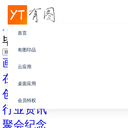
帮助中心
聚会纪念
首页
毕业同学录赠言
有图印品
目录
画册设计
云应用
在线印刷
桌面应用
创意设计
会员特权
行业资讯
聚会纪念