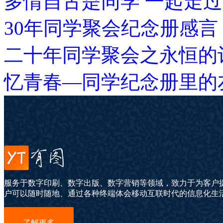
多情自古是同学 一起走
30年同学聚会纪念册感言
二十年同学聚会之永恒的
忆青春—同学纪念册里的
服务于数字印刷、数字出版、数字营销等领域，致力于为客户
户可以随时随地、通过各种终端体会移动互联时代的信息化生
了解更多