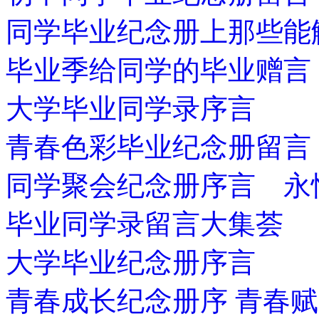
同学毕业纪念册上那些能
毕业季给同学的毕业赠言
大学毕业同学录序言
青春色彩毕业纪念册留言
同学聚会纪念册序言 永
毕业同学录留言大集荟
大学毕业纪念册序言
青春成长纪念册序 青春赋