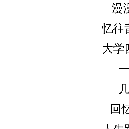
漫
忆往
大学
回