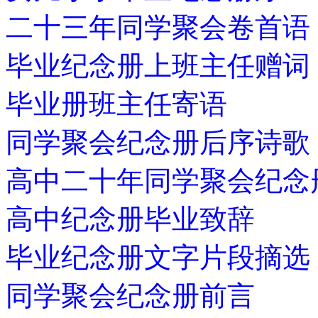
二十三年同学聚会卷首语
毕业纪念册上班主任赠词
毕业册班主任寄语
同学聚会纪念册后序诗歌
高中二十年同学聚会纪念
高中纪念册毕业致辞
毕业纪念册文字片段摘选
同学聚会纪念册前言