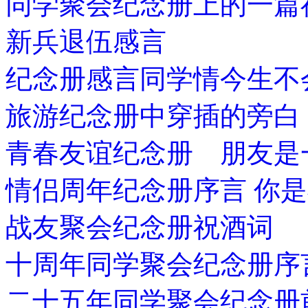
同学聚会纪念册上的一篇
新兵退伍感言
纪念册感言同学情今生不
旅游纪念册中穿插的旁白
青春友谊纪念册 朋友是
情侣周年纪念册序言 你
战友聚会纪念册祝酒词
十周年同学聚会纪念册序
二十五年同学聚会纪念册