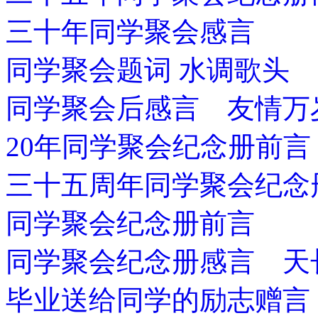
三十年同学聚会感言
同学聚会题词 水调歌头
同学聚会后感言 友情万
20年同学聚会纪念册前言
三十五周年同学聚会纪念
同学聚会纪念册前言
同学聚会纪念册感言 天
毕业送给同学的励志赠言