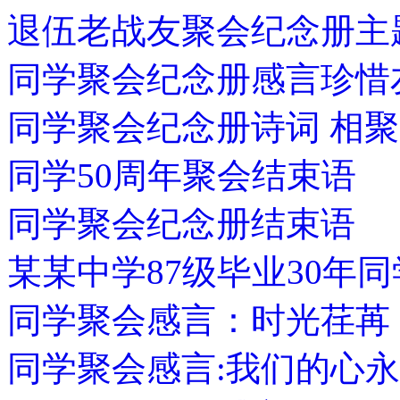
退伍老战友聚会纪念册主
同学聚会纪念册感言珍
同学聚会纪念册诗词 相聚
同学50周年聚会结束语
同学聚会纪念册结束语
某某中学87级毕业30年
同学聚会感言：时光荏苒
同学聚会感言:我们的心