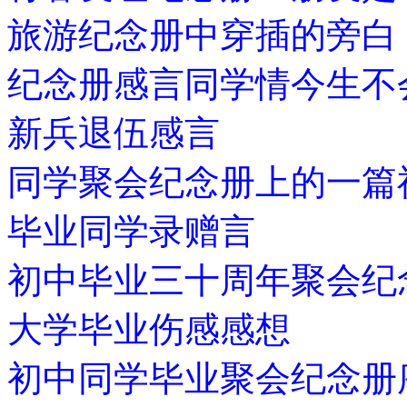
旅游纪念册中穿插的旁白
纪念册感言同学情今生不
新兵退伍感言
同学聚会纪念册上的一篇
毕业同学录赠言
初中毕业三十周年聚会纪
大学毕业伤感感想
初中同学毕业聚会纪念册