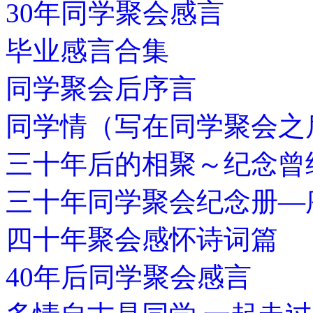
30年同学聚会感言
毕业感言合集
同学聚会后序言
同学情（写在同学聚会之
三十年后的相聚～纪念曾
三十年同学聚会纪念册—
四十年聚会感怀诗词篇
40年后同学聚会感言