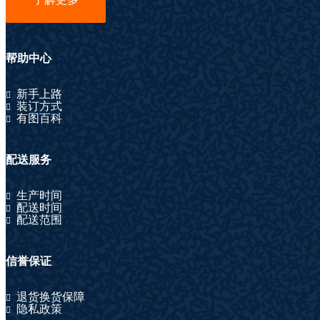
帮助中心
新手上路
装订方式
有图百科
配送服务
生产时间
配送时间
配送范围
信誉保证
退货换货保障
隐私政策