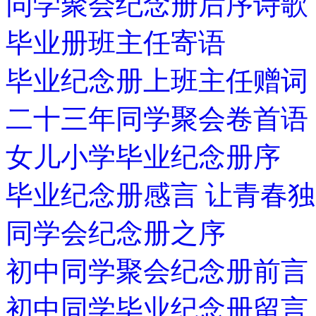
同学聚会纪念册后序诗歌
毕业册班主任寄语
毕业纪念册上班主任赠词
二十三年同学聚会卷首语
女儿小学毕业纪念册序
毕业纪念册感言 让青春
同学会纪念册之序
初中同学聚会纪念册前言
初中同学毕业纪念册留言