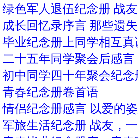
绿色军人退伍纪念册 战
成长回忆录序言 那些遗
毕业纪念册上同学相互真
二十五年同学聚会后感言
初中同学四十年聚会纪念
青春纪念册卷首语
情侣纪念册感言 以爱的
军旅生活纪念册 战友，