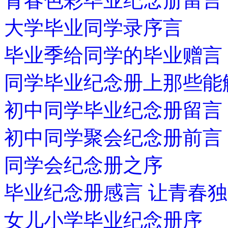
青春色彩毕业纪念册留言
大学毕业同学录序言
毕业季给同学的毕业赠言
同学毕业纪念册上那些能
初中同学毕业纪念册留言
初中同学聚会纪念册前言
同学会纪念册之序
毕业纪念册感言 让青春
女儿小学毕业纪念册序