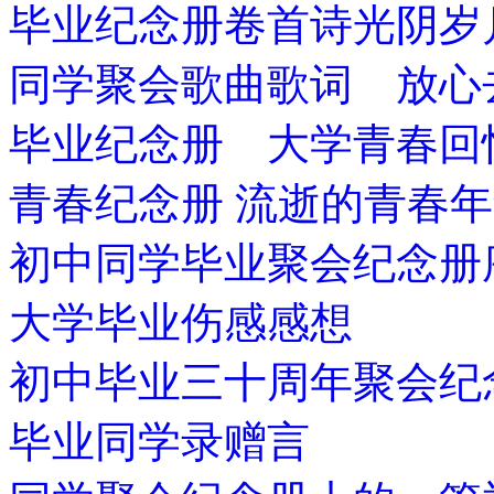
毕业纪念册卷首诗光阴岁
同学聚会歌曲歌词 放心
毕业纪念册 大学青春回
青春纪念册 流逝的青春
初中同学毕业聚会纪念册
大学毕业伤感感想
初中毕业三十周年聚会纪
毕业同学录赠言